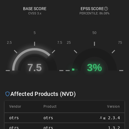
BASE SCORE
EPSS SCORE
CVSS
3.x
PERCENTILE: 86.08%
Affected Products (NVD)
Vendor
Product
Version
𝑥
otrs
otrs
≤ 2.3.4
otrs
otrs
1.3.2