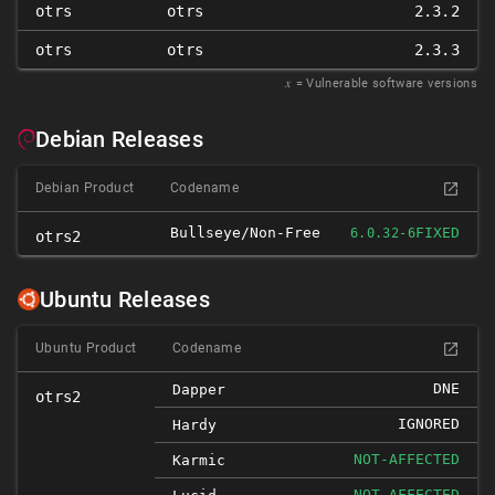
otrs
otrs
2.3.2
otrs
otrs
2.3.3
𝑥
= Vulnerable software versions
Debian Releases
Debian Product
Codename
Bullseye/non-Free
FIXED
6.0.32-6
otrs2
Ubuntu Releases
Ubuntu Product
Codename
DNE
Dapper
otrs2
IGNORED
Hardy
NOT-AFFECTED
Karmic
NOT-AFFECTED