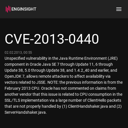
ENGINSIGHT
Home
Search
CVE-2013-0440
How it works
02.02.2013, 00:55
Unspecified vulnerability in the Java Runtime Environment (JRE)
component in Oracle Java SE 7 through Update 11, 6 through
Update 38, 5.0 through Update 38, and 1.4.2_40 and earlier, and
OpenJDK 7, allows remote attackers to affect availability via
vectors related to JSSE. NOTE: the previous information is from the
February 2013 CPU. Oracle has not commented on claims from
another vendor that this issue is related to CPU consumption in the
SSL/TLS implementation via a large number of ClientHello packets
that are not properly handled by (1) ClientHandshaker.java and (2)
ServerHandshaker.java.