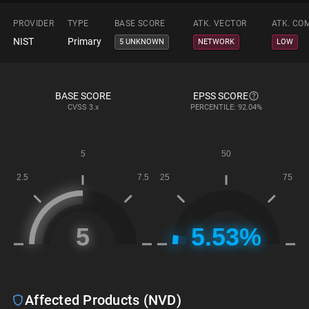
PROVIDER
TYPE
BASE SCORE
ATK. VECTOR
ATK. CO
NIST
Primary
5 UNKNOWN
NETWORK
LOW
BASE SCORE
EPSS SCORE
CVSS
3.x
PERCENTILE: 92.04%
Affected Products (NVD)