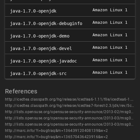
Amazon Linux 1
1
java-1.7.0-openjdk
Amazon Linux 1
1
java-1.7.0-openjdk-debuginfo
Amazon Linux 1
1
java-1.7.0-openjdk-demo
Amazon Linux 1
1
java-1.7.0-openjdk-devel
Amazon Linux 1
1
java-1.7.0-openjdk-javadoc
Amazon Linux 1
1
java-1.7.0-openjdk-src
References
http://icedtea.classpath.org/hg/release/icedtea6-1.11/file/icedtea6-1.11.6/NEWS
http://icedtea.classpath.org/hg/release/icedtea7-forest-2.3/jdk/rev/5c1e8b779c65
http://lists.opensuse.org/opensuse-security-announce/2013-02/msg00014.html
http://lists.opensuse.org/opensuse-security-announce/2013-03/msg00001.html
http://lists.opensuse.org/opensuse-security-announce/2013-03/msg00034.html
http://marc.info/?l=bugtraq&m=136439120408139&w=2
http://marc.info/?l=bugtraq&m=136570436423916&w=2