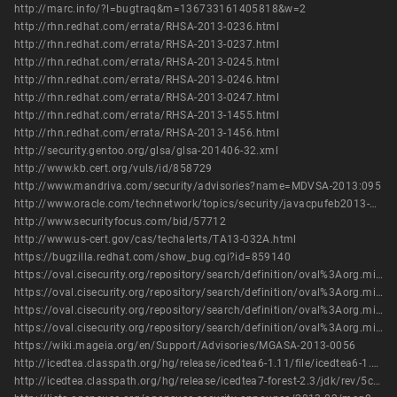
http://marc.info/?l=bugtraq&m=136733161405818&w=2
http://rhn.redhat.com/errata/RHSA-2013-0236.html
http://rhn.redhat.com/errata/RHSA-2013-0237.html
http://rhn.redhat.com/errata/RHSA-2013-0245.html
http://rhn.redhat.com/errata/RHSA-2013-0246.html
http://rhn.redhat.com/errata/RHSA-2013-0247.html
http://rhn.redhat.com/errata/RHSA-2013-1455.html
http://rhn.redhat.com/errata/RHSA-2013-1456.html
http://security.gentoo.org/glsa/glsa-201406-32.xml
http://www.kb.cert.org/vuls/id/858729
http://www.mandriva.com/security/advisories?name=MDVSA-2013:095
http://www.oracle.com/technetwork/topics/security/javacpufeb2013-1841061.html
http://www.securityfocus.com/bid/57712
http://www.us-cert.gov/cas/techalerts/TA13-032A.html
https://bugzilla.redhat.com/show_bug.cgi?id=859140
https://oval.cisecurity.org/repository/search/definition/oval%3Aorg.mitre.oval%3Adef%3A16558
https://oval.cisecurity.org/repository/search/definition/oval%3Aorg.mitre.oval%3Adef%3A19229
https://oval.cisecurity.org/repository/search/definition/oval%3Aorg.mitre.oval%3Adef%3A19285
https://oval.cisecurity.org/repository/search/definition/oval%3Aorg.mitre.oval%3Adef%3A19397
https://wiki.mageia.org/en/Support/Advisories/MGASA-2013-0056
http://icedtea.classpath.org/hg/release/icedtea6-1.11/file/icedtea6-1.11.6/NEWS
http://icedtea.classpath.org/hg/release/icedtea7-forest-2.3/jdk/rev/5c1e8b779c65